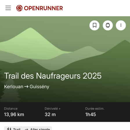
Trail des Naufrageurs 2025
Kerlouan
Guissény
Distance
Dénivelé +
Durée estim.
13,96 km
32 m
1h45
Trail
Aller simple