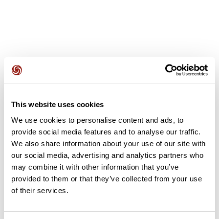
Avis des utilisateurs
This website uses cookies
Soyez le premier à ajouter un avis !
We use cookies to personalise content and ads, to
provide social media features and to analyse our traffic.
We also share information about your use of our site with
our social media, advertising and analytics partners who
Ajouter un avis
may combine it with other information that you’ve
provided to them or that they’ve collected from your use
of their services.
Résumé
Découvrez ce parcours de marche de 14,3 km à proximité de