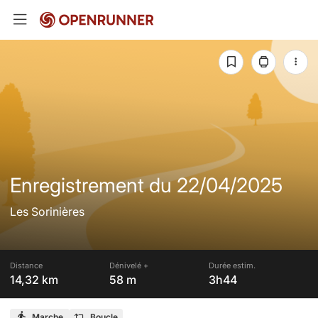
Enregistrement du 22/04/2025
Les Sorinières
Distance
Dénivelé +
Durée estim.
14,32 km
58 m
3h44
Marche
Boucle