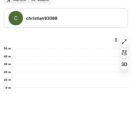
C
christian93088
50 m
40 m
3D
30 m
20 m
10 m
0 m