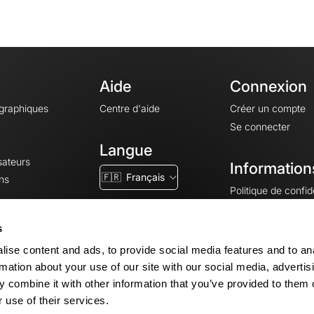
Aide
Connexion
ographiques
Centre d'aide
Créer un compte
Se connecter
Langue
sateurs
Information
🇫🇷
Français
ns
Politique de confide
CGV
CGU
s
Mentions légales
ise content and ads, to provide social media features and to an
Paramètres des co
rmation about your use of our site with our social media, advertis
 combine it with other information that you’ve provided to them o
 use of their services.