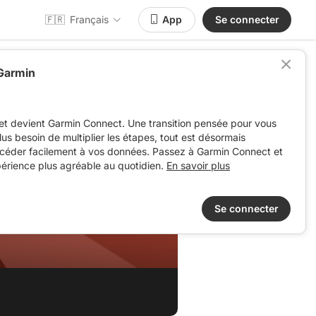
🇫🇷
Français
App
Se connecter
 Garmin
et devient Garmin Connect. Une transition pensée pour vous
 plus besoin de multiplier les étapes, tout est désormais
ccéder facilement à vos données. Passez à Garmin Connect et
périence plus agréable au quotidien.
En savoir plus
Se connecter