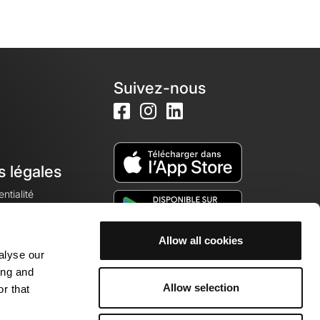
Suivez-nous
s légales
ntialité
Allow all cookies
alyse our
okies
ing and
Allow selection
r that