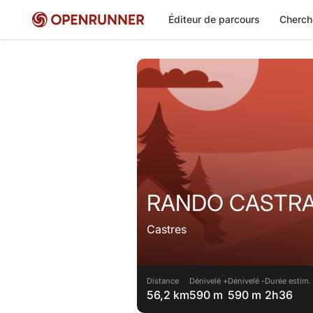
Éditeur de parcours
Cherch
RANDO CASTRAI
Castres
Distance
Dénivelé +
Dénivelé -
Durée estim.
56,2 km
590 m
590 m
2h36