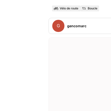
Vélo de route
Boucle
G
gencomarc