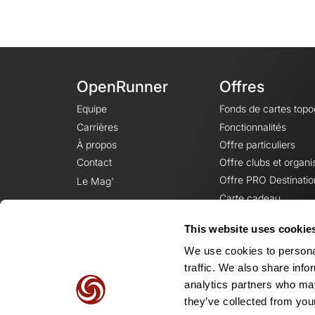
OpenRunner
Offres
Equipe
Fonds de cartes top
Carrières
Fonctionnalités
À propos
Offre particuliers
Contact
Offre clubs et organi
Offre PRO Destinatio
Le Mag'
Carte cadeau
This website uses cookie
We use cookies to personal
traffic. We also share info
analytics partners who may
they’ve collected from your