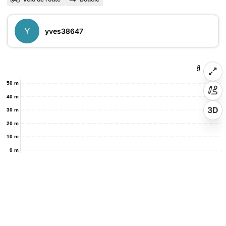
Y
yves38647
50 m
40 m
3D
30 m
20 m
10 m
0 m