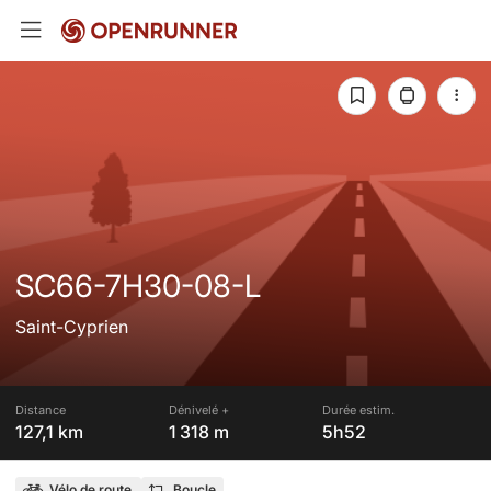
SC66-7H30-08-L
Saint-Cyprien
Distance
Dénivelé +
Durée estim.
127,1 km
1 318 m
5h52
Vélo de route
Boucle