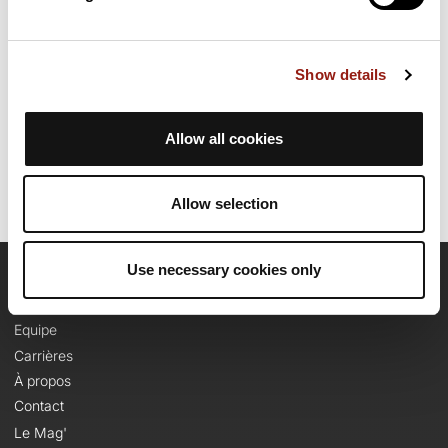
plus de 1310m. Prévoyez environ 5 heures et 52 minutes pour
réaliser ce parcours.
Show details
Date de création du parcours: 25 avril 2025 à 14:45:59.
Dernière modification de la fiche parcours: 6 août 2025 à 19:15:34.
Identifiant du parcours: 21209071
Allow all cookies
Allow selection
Use necessary cookies only
OpenRunner
Equipe
Carrières
À propos
Contact
Le Mag'