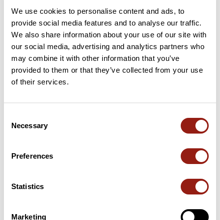
We use cookies to personalise content and ads, to
66 km
Col Sainte Marguerite
606 m
provide social media features and to analyse our traffic.
We also share information about your use of our site with
76 km
Col de la Croix de la Falibe
430 m
our social media, advertising and analytics partners who
may combine it with other information that you’ve
80 km
Col de Fontcouverte
605 m
provided to them or that they’ve collected from your use
of their services.
83 km
Col de la Font Rouge
465 m
84 km
Collade des Planes
410 m
Consent
Necessary
Selection
89 km
als Colls
283 m
Cols extraits du catalogue du Club des Cent Cols
Preferences
Statistics
Résumé
Découvrez ce parcours de vélo de 127,1 km à proximité de
Saint-Cyprien. Ce parcours emprunte 109,7 km de routes et 17,1
Marketing
km de pistes cyclables. Il présente une ascension cumulée de