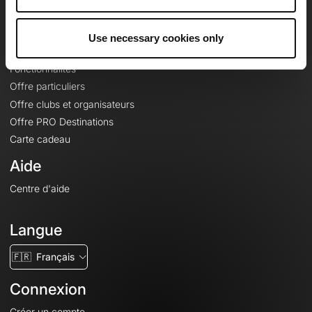
Le Mag'
Offres
Use necessary cookies only
Fonds de cartes topographiques
Fonctionnalités
Offre particuliers
Offre clubs et organisateurs
Offre PRO Destinations
Carte cadeau
Aide
Centre d'aide
Langue
🇫🇷
Français
Connexion
Créer un compte