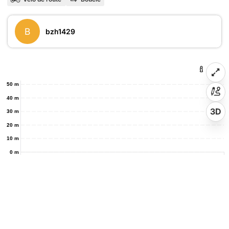
B
bzh1429
50 m
40 m
3D
30 m
20 m
10 m
0 m