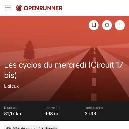
Les cyclos du mercredi (Circuit 17
bis)
Lisieux
Distance
Dénivelé +
Durée estim.
81,17 km
668 m
3h38
Vélo de route
Boucle