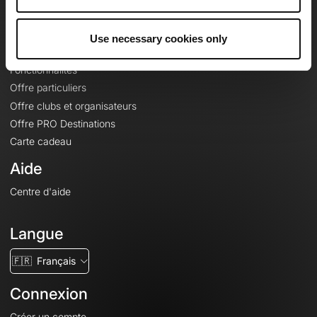
Le Mag'
Offres
Use necessary cookies only
Fonds de cartes topographiques
Fonctionnalités
Offre particuliers
Offre clubs et organisateurs
Offre PRO Destinations
Carte cadeau
Aide
Centre d'aide
Langue
🇫🇷
Français
Connexion
Créer un compte