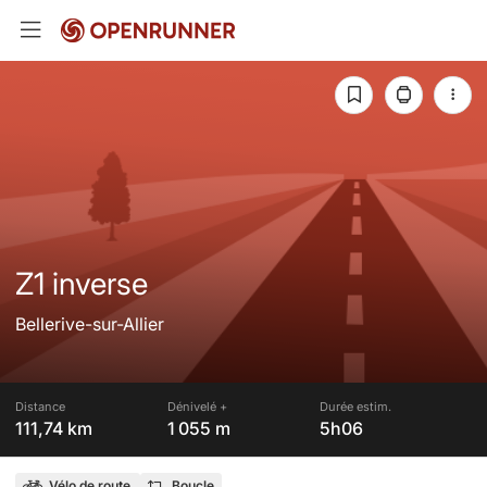
Z1 inverse
Bellerive-sur-Allier
Distance
Dénivelé +
Durée estim.
111,74 km
1 055 m
5h06
Vélo de route
Boucle