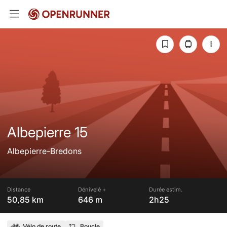
Albepierre 15
Albepierre-Bredons
Distance
Dénivelé +
Durée estim.
50,85 km
646 m
2h25
Vélo de route
Boucle