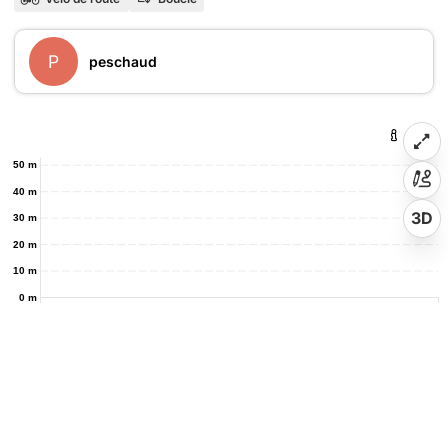
P
peschaud
50 m
40 m
3D
30 m
20 m
10 m
0 m