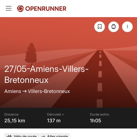
27/05-Amiens-Villers-
Bretonneux
Amiens
Villers-Bretonneux
Distance
Dénivelé +
Durée estim.
25,15 km
137 m
1h05
Vélo de route
Aller simple