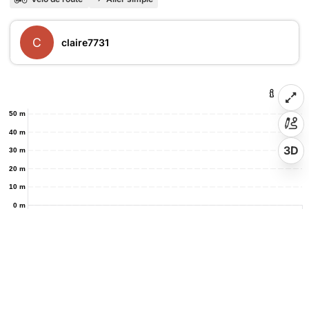
C
claire7731
50 m
40 m
3D
30 m
20 m
10 m
0 m