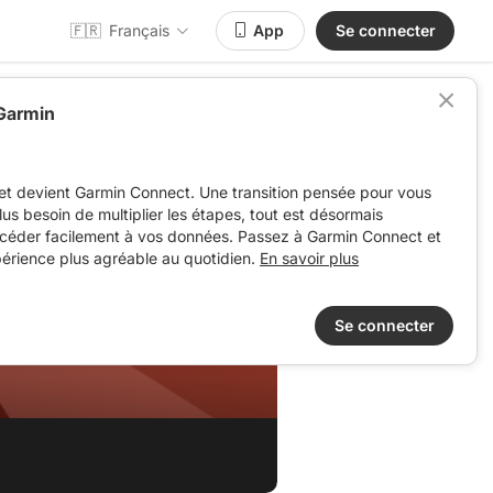
🇫🇷
Français
App
Se connecter
 Garmin
et devient Garmin Connect. Une transition pensée pour vous
 plus besoin de multiplier les étapes, tout est désormais
ccéder facilement à vos données. Passez à Garmin Connect et
périence plus agréable au quotidien.
En savoir plus
Se connecter