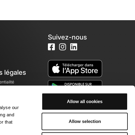
Suivez-nous
s légales
ntialité
Allow all cookies
alyse our
okies
ing and
Allow selection
r that