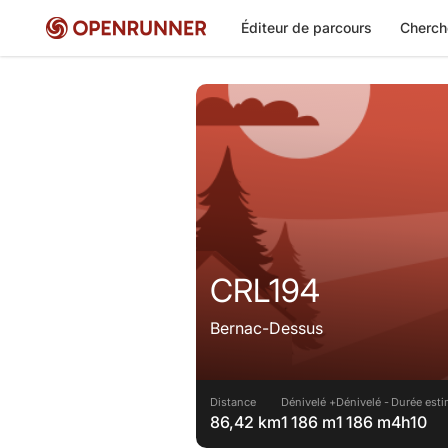
Éditeur de parcours
Cherch
CRL194
Bernac-Dessus
Distance
Dénivelé +
Dénivelé -
Durée esti
86,42 km
1 186 m
1 186 m
4h10