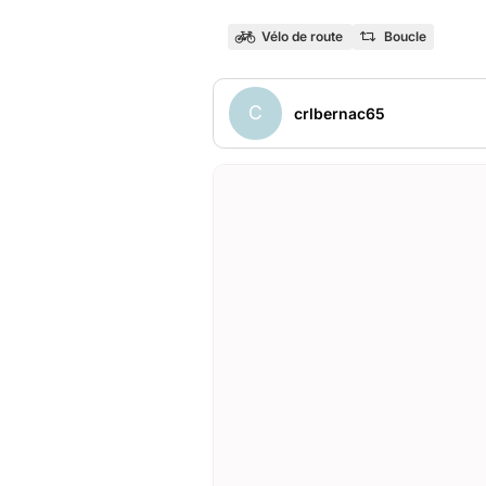
Vélo de route
Boucle
C
crlbernac65