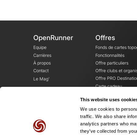
OpenRunner
Offres
Equipe
Fonds de cartes top
Carrières
Fonctionnalités
À propos
Offre particuliers
Contact
Offre clubs et organi
Offre PRO Destinatio
Le Mag'
Carte cadeau
This website uses cookie
We use cookies to personal
traffic. We also share info
analytics partners who may
they’ve collected from your