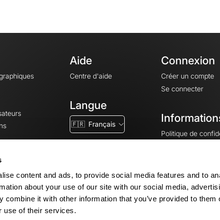
Aide
Connexion
ographiques
Centre d'aide
Créer un compte
Se connecter
Langue
sateurs
Information
🇫🇷
Français
ns
Politique de confide
CGV
CGU
s
Mentions légales
ise content and ads, to provide social media features and to an
Paramètres des co
rmation about your use of our site with our social media, advertis
 combine it with other information that you’ve provided to them o
 use of their services.