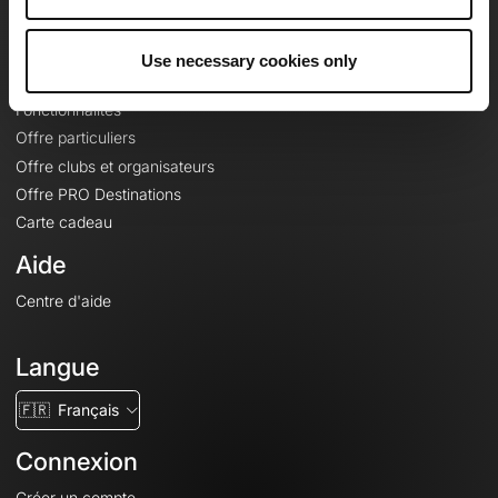
Le Mag'
Offres
Use necessary cookies only
Fonds de cartes topographiques
Fonctionnalités
Offre particuliers
Offre clubs et organisateurs
Offre PRO Destinations
Carte cadeau
Aide
Centre d'aide
Langue
🇫🇷
Français
Connexion
Créer un compte