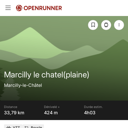
Marcilly le chatel(plaine)
Marcilly-le-Châtel
Distance
Dénivelé +
Durée estim.
33,79 km
424 m
4h03
VTT
Boucle