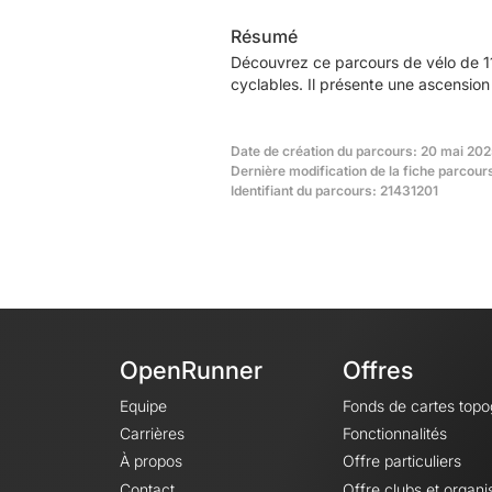
Résumé
Découvrez ce parcours de vélo de 1
cyclables. Il présente une ascensio
Date de création du parcours: 20 mai 202
Dernière modification de la fiche parcour
Identifiant du parcours: 21431201
OpenRunner
Offres
Equipe
Fonds de cartes top
Carrières
Fonctionnalités
À propos
Offre particuliers
Contact
Offre clubs et organi