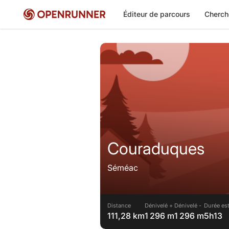
Éditeur de parcours
Cherch
Couraduques
Séméac
Distance
Dénivelé +
Dénivelé -
Durée es
111,28 km
1 296 m
1 296 m
5h13