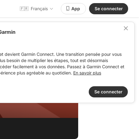
🇫🇷
Français
App
Se connecter
 Garmin
et devient Garmin Connect. Une transition pensée pour vous
 plus besoin de multiplier les étapes, tout est désormais
ccéder facilement à vos données. Passez à Garmin Connect et
périence plus agréable au quotidien.
En savoir plus
Se connecter