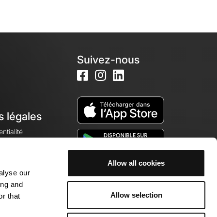
Suivez-nous
s légales
ntialité
Allow all cookies
alyse our
okies
ing and
Allow selection
r that