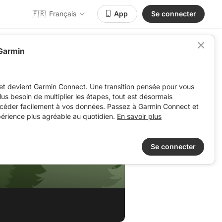
🇫🇷
Français
App
Se connecter
 Garmin
et devient Garmin Connect. Une transition pensée pour vous
 plus besoin de multiplier les étapes, tout est désormais
ccéder facilement à vos données. Passez à Garmin Connect et
périence plus agréable au quotidien.
En savoir plus
Se connecter