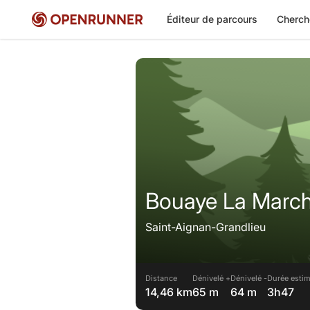
Éditeur de parcours
Cherch
Bouaye La March
Saint-Aignan-Grandlieu
Distance
Dénivelé +
Dénivelé -
Durée estim
14,46 km
65 m
64 m
3h47