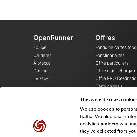
OpenRunner
Offres
Equipe
Fonds de cartes top
Carrières
Fonctionnalités
À propos
Offre particuliers
Contact
Offre clubs et organi
Offre PRO Destinatio
Le Mag'
Carte cadeau
This website uses cookie
We use cookies to personal
traffic. We also share info
analytics partners who may
they’ve collected from your