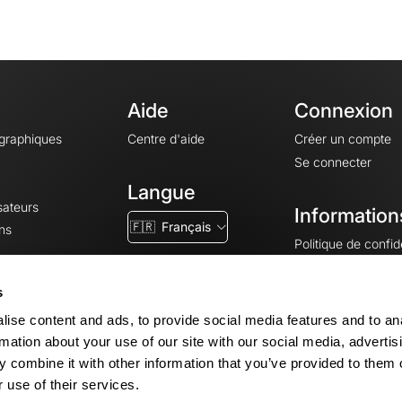
Aide
Connexion
ographiques
Centre d'aide
Créer un compte
Se connecter
Langue
sateurs
Information
🇫🇷
Français
ns
Politique de confide
CGV
CGU
s
Mentions légales
ise content and ads, to provide social media features and to an
Paramètres des co
rmation about your use of our site with our social media, advertis
 combine it with other information that you’ve provided to them o
 use of their services.