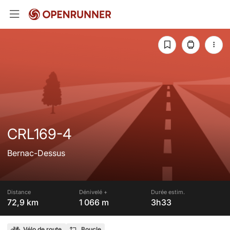
CRL169-4
Bernac-Dessus
Distance
Dénivelé +
Durée estim.
72,9 km
1 066 m
3h33
Vélo de route
Boucle