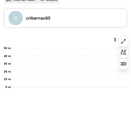
C
crlbernac65
50 m
40 m
3D
30 m
20 m
10 m
0 m