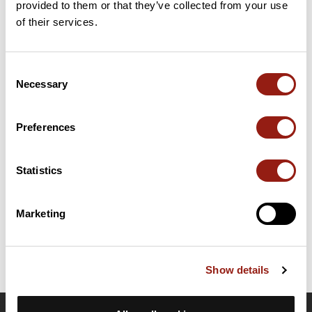
provided to them or that they’ve collected from your use
23 km
Col de Saoucède
834 m
of their services.
Cols extraits du catalogue du Club des Cent Cols
Consent
Necessary
Selection
Résumé
Découvrez ce parcours de vélo de 72,9 km à proximité de
Bernac-Dessus. Ce parcours emprunte 72,4 km de routes. Il
Preferences
présente une ascension cumulée de plus de 1060m. Prévoyez
environ 3 heures et 33 minutes pour réaliser ce parcours.
Statistics
Date de création du parcours: 20 mai 2025 à 15:27:30.
Dernière modification de la fiche parcours: 20 mai 2025 à 15:28:32.
Marketing
Identifiant du parcours: 21434521
Show details