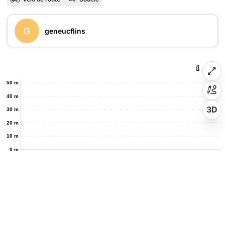
G
geneucflins
50 m
40 m
3D
30 m
20 m
10 m
0 m