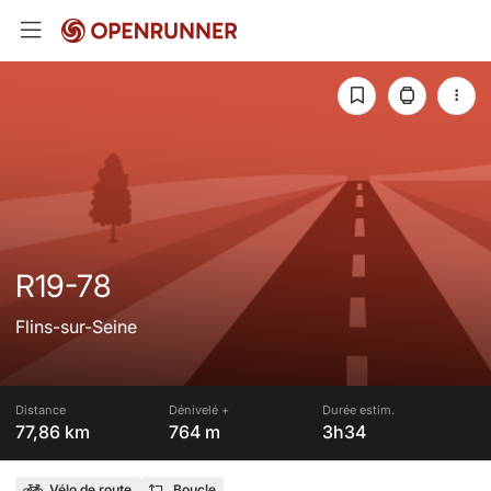
R19-78
Flins-sur-Seine
Distance
Dénivelé +
Durée estim.
77,86 km
764 m
3h34
Vélo de route
Boucle