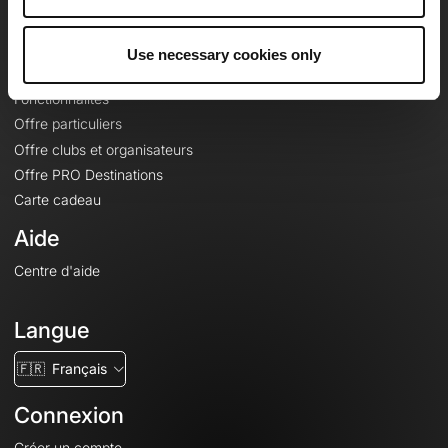
Le Mag'
Offres
Use necessary cookies only
Fonds de cartes topographiques
Fonctionnalités
Offre particuliers
Offre clubs et organisateurs
Offre PRO Destinations
Carte cadeau
Aide
Centre d'aide
Langue
🇫🇷
Français
Connexion
Créer un compte