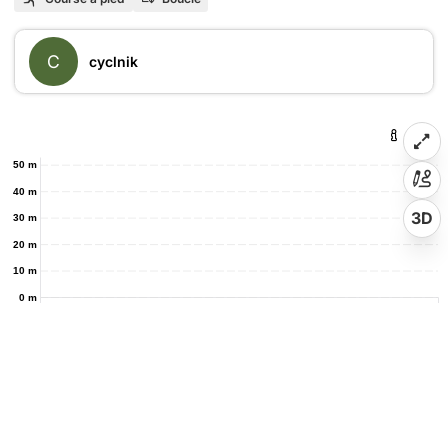
C
cyclnik
50 m
40 m
3D
30 m
20 m
10 m
0 m