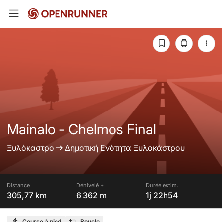
Mainalo - Chelmos Final
Ξυλόκαστρο
Δημοτική Ενότητα Ξυλοκάστρου
Distance
Dénivelé +
Durée estim.
305,77 km
6 362 m
1j 22h54
Course à pied
Boucle