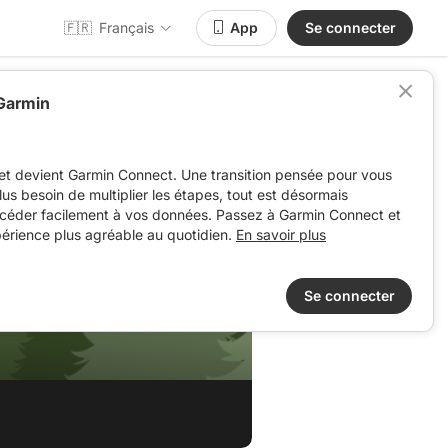
🇫🇷
Français
App
Se connecter
 Garmin
et devient Garmin Connect. Une transition pensée pour vous
 plus besoin de multiplier les étapes, tout est désormais
ccéder facilement à vos données. Passez à Garmin Connect et
périence plus agréable au quotidien.
En savoir plus
Se connecter