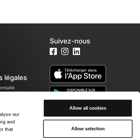
Suivez-nous
s légales
ntialité
Allow all cookies
alyse our
okies
ing and
Allow selection
r that