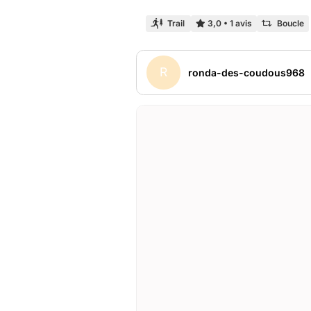
Trail
3,0
•
1 avis
Boucle
R
ronda-des-coudous968