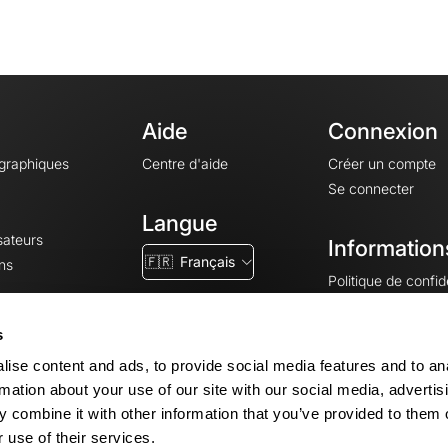
Aide
Connexion
ographiques
Centre d'aide
Créer un compte
Se connecter
Langue
sateurs
Information
🇫🇷
Français
ns
Politique de confide
CGV
CGU
s
Mentions légales
ise content and ads, to provide social media features and to an
Paramètres des co
rmation about your use of our site with our social media, advertis
 combine it with other information that you’ve provided to them o
 use of their services.