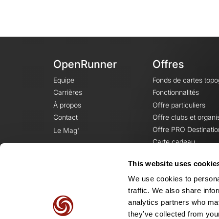
OpenRunner
Offres
Equipe
Fonds de cartes top
Carrières
Fonctionnalités
À propos
Offre particuliers
Contact
Offre clubs et organi
Offre PRO Destinatio
Le Mag'
Carte cadeau
This website uses cookie
We use cookies to personal
traffic. We also share info
analytics partners who may
they’ve collected from your