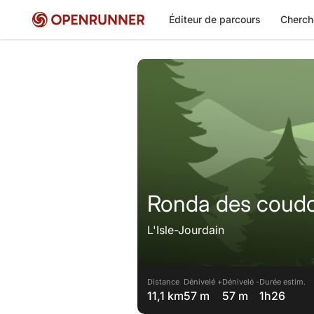
Éditeur de parcours
Cherch
Ronda des coudo
L'Isle-Jourdain
Distance
Dénivelé +
Dénivelé -
Durée estim.
11,1 km
57 m
57 m
1h26