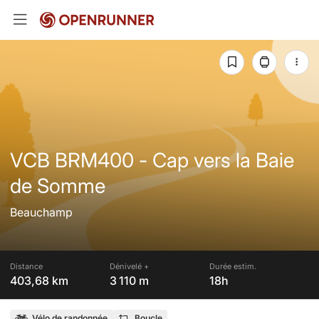
VCB BRM400 - Cap vers la Baie
de Somme
Beauchamp
Distance
Dénivelé +
Durée estim.
403,68 km
3 110 m
18h
Vélo de randonnée
Boucle