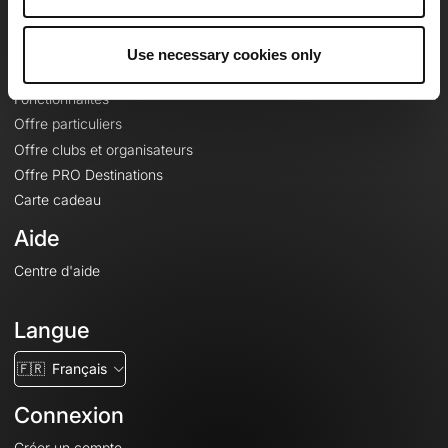
Le Mag'
Offres
Use necessary cookies only
Fonds de cartes topographiques
Fonctionnalités
Offre particuliers
Offre clubs et organisateurs
Offre PRO Destinations
Carte cadeau
Aide
Centre d'aide
Langue
🇫🇷
Français
Connexion
Créer un compte