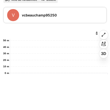
V
vcbeauchamp95250
50 m
40 m
3D
30 m
20 m
10 m
0 m