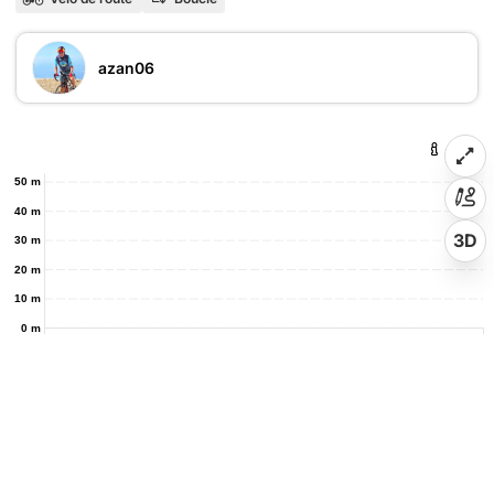
azan06
50 m
40 m
3D
30 m
20 m
10 m
0 m