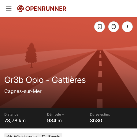
Gr3b Opio - Gattières
Cagnes-sur-Mer
Distance
Dénivelé +
Durée estim.
73,78 km
934 m
3h30
Vélo de route
Boucle