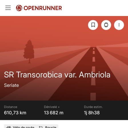
SR Transorobica var. Ambriola
Seriate
Distance
Dénivelé +
Durée estim.
610,73 km
13 682 m
1j 8h38
Vélo de route
Boucle