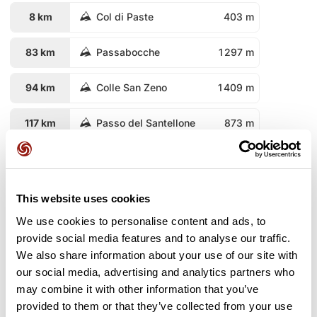
8 km
Col di Paste
403 m
83 km
Passabocche
1 297 m
94 km
Colle San Zeno
1 409 m
117 km
Passo del Santellone
873 m
120 km
Passo del Termine
952 m
201 km
Passo di San Rocco
946 m
This website uses cookies
We use cookies to personalise content and ads, to
247 km
Goletto Gavero
1 795 m
provide social media features and to analyse our traffic.
We also share information about your use of our site with
250 km
Goletto di Cadino
1 937 m
our social media, advertising and analytics partners who
may combine it with other information that you’ve
251 km
Passo di Croce Domìni
1 894 m
provided to them or that they’ve collected from your use