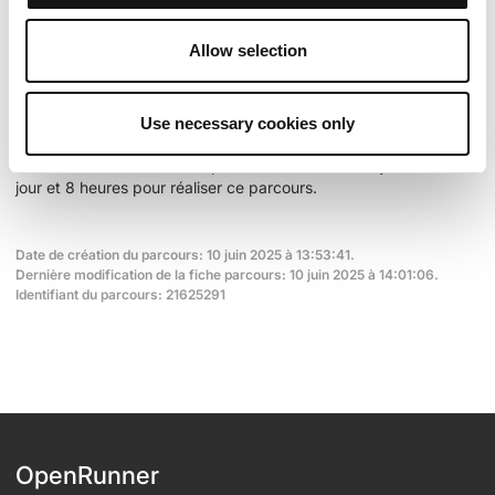
Cols extraits du catalogue du Club des Cent Cols
Allow selection
Résumé
Découvrez ce parcours de vélo de 610,7 km à proximité de
Use necessary cookies only
Seriate. Ce parcours emprunte 590,9 km de routes. Il présente
une ascension cumulée de plus de 13680m. Prévoyez environ 1
jour et 8 heures pour réaliser ce parcours.
Date de création du parcours: 10 juin 2025 à 13:53:41.
Dernière modification de la fiche parcours: 10 juin 2025 à 14:01:06.
Identifiant du parcours: 21625291
OpenRunner