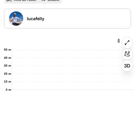
lucafelly
50 m
40 m
3D
30 m
20 m
10 m
0 m