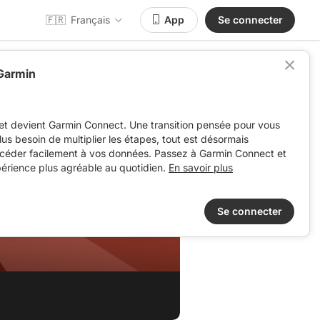
🇫🇷
Français
App
Se connecter
 Garmin
et devient Garmin Connect. Une transition pensée pour vous
 plus besoin de multiplier les étapes, tout est désormais
ccéder facilement à vos données. Passez à Garmin Connect et
périence plus agréable au quotidien.
En savoir plus
Se connecter