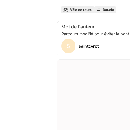
Vélo de route
Boucle
Mot de l'auteur
S
saintcyrot