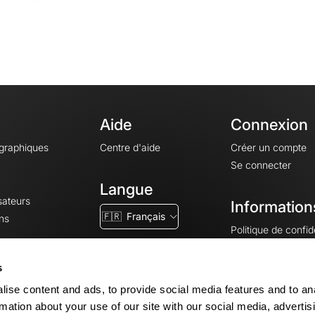
Aide
Connexion
ographiques
Centre d'aide
Créer un compte
Se connecter
Langue
sateurs
Information
🇫🇷
Français
ns
Politique de confide
CGV
CGU
s
Mentions légales
ise content and ads, to provide social media features and to an
Paramètres des co
rmation about your use of our site with our social media, advertis