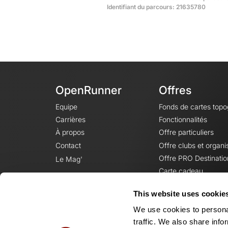
Identifiant du parcours: 21635780
OpenRunner
Offres
Equipe
Fonds de cartes top
Carrières
Fonctionnalités
À propos
Offre particuliers
Contact
Offre clubs et organi
Offre PRO Destinatio
Le Mag'
Carte cadeau
This website uses cookie
We use cookies to personal
traffic. We also share info