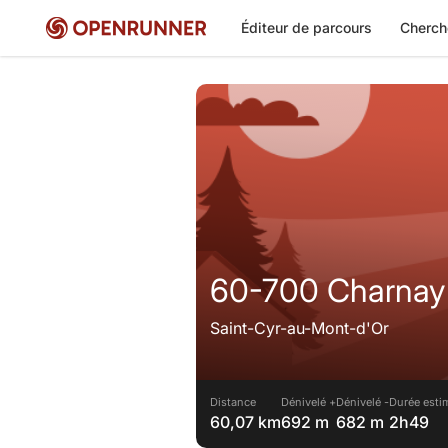
Éditeur de parcours
Cherch
60-700 Charnay
Saint-Cyr-au-Mont-d'Or
Distance
Dénivelé +
Dénivelé -
Durée esti
60,07 km
692 m
682 m
2h49