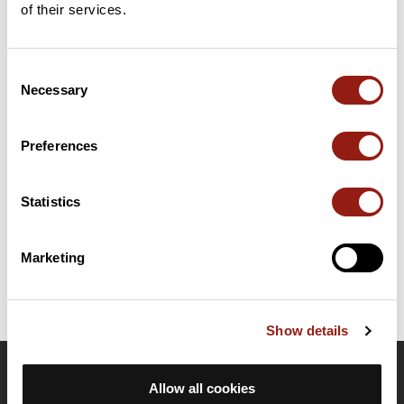
of their services.
Consent
Résumé
Necessary
Selection
Découvrez ce parcours de vélo de 70,6 km à proximité de
Dinard. Ce parcours emprunte 69,8 km de routes. Il présente
une ascension cumulée de plus de 600m. Prévoyez environ 3
Preferences
heures et 11 minutes pour réaliser ce parcours.
Statistics
Date de création du parcours: 12 juin 2025 à 18:26:02.
Dernière modification de la fiche parcours: 12 juin 2025 à 18:38:25.
Identifiant du parcours: 21644391
Marketing
Show details
OpenRunner
Allow all cookies