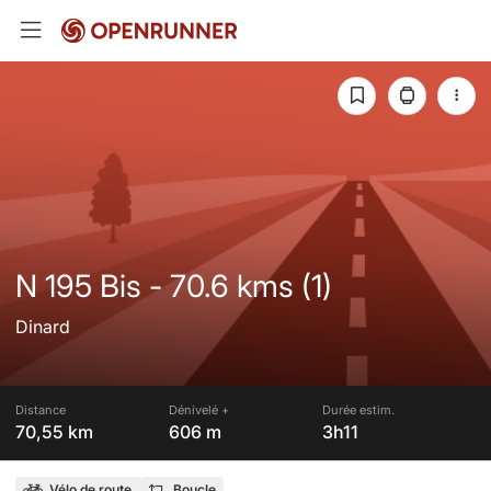
N 195 Bis - 70.6 kms (1)
Dinard
Distance
Dénivelé +
Durée estim.
70,55 km
606 m
3h11
Vélo de route
Boucle