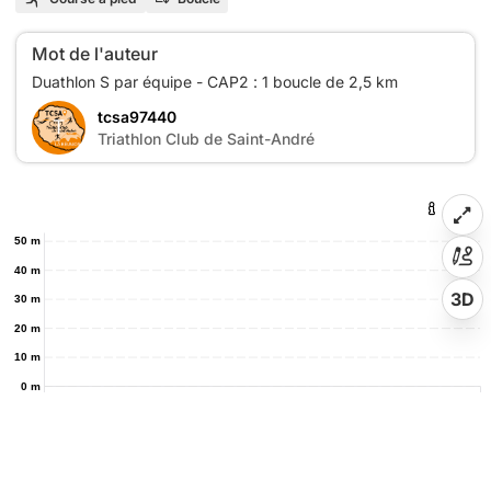
Mot de l'auteur
tcsa97440
T
Triathlon Club de Saint-André
50 m
40 m
3D
30 m
20 m
10 m
0 m