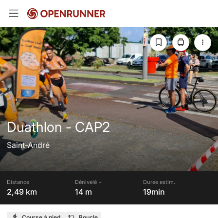
Duathlon - CAP2
Saint-André
Distance
Dénivelé +
Durée estim.
2,49 km
14 m
19min
Course à pied
Boucle