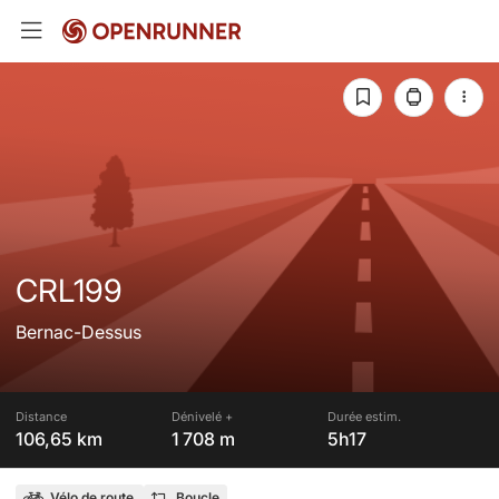
CRL199
Bernac-Dessus
Distance
Dénivelé +
Durée estim.
106,65 km
1 708 m
5h17
Vélo de route
Boucle