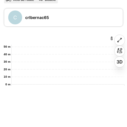
C
crlbernac65
50 m
40 m
3D
30 m
20 m
10 m
0 m