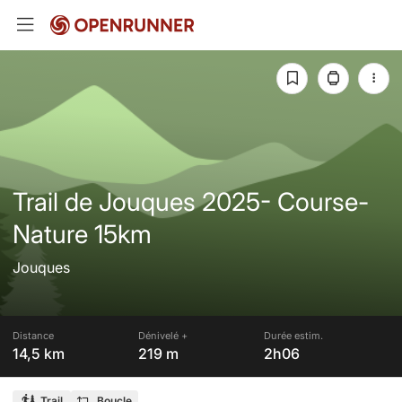
Trail de Jouques 2025- Course-
Nature 15km
Jouques
Distance
Dénivelé +
Durée estim.
14,5 km
219 m
2h06
Trail
Boucle