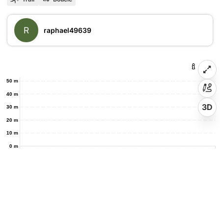
R
raphael49639
50 m
40 m
3D
30 m
20 m
10 m
0 m