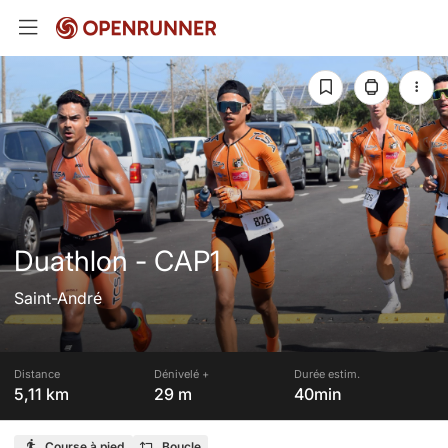
Duathlon - CAP1
Saint-André
Distance
Dénivelé +
Durée estim.
5,11 km
29 m
40min
Course à pied
Boucle