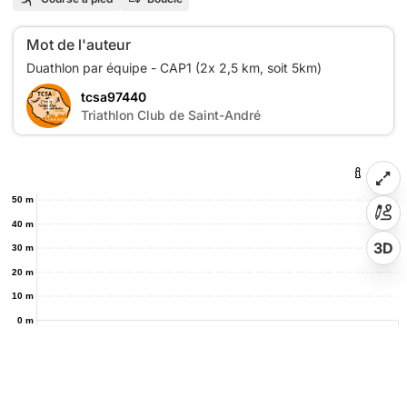
Mot de l'auteur
tcsa97440
T
Triathlon Club de Saint-André
50 m
40 m
3D
30 m
20 m
10 m
0 m