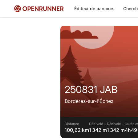
Éditeur de parcours
Cherch
250831 JAB
Bordères-sur-l'Échez
Distance
Dénivelé +
Dénivelé -
Durée e
100,62 km
1 342 m
1 342 m
4h49