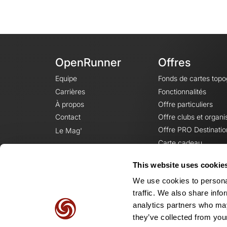
OpenRunner
Offres
Equipe
Fonds de cartes top
Carrières
Fonctionnalités
À propos
Offre particuliers
Contact
Offre clubs et organi
Offre PRO Destinatio
Le Mag'
Carte cadeau
This website uses cookie
We use cookies to personal
traffic. We also share info
analytics partners who may
they’ve collected from your