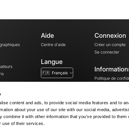
Aide
Connexion
ographiques
Centre d'aide
Créer un compte
Se connecter
Langue
sateurs
Information
🇫🇷
Français
ns
Politique de confide
CGV
CGU
s
Mentions légales
ise content and ads, to provide social media features and to an
Paramètres des co
rmation about your use of our site with our social media, advertis
 combine it with other information that you’ve provided to them o
 use of their services.