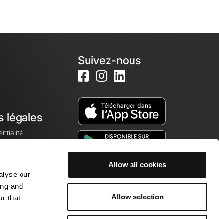
Suivez-nous
s légales
ntialité
Allow all cookies
alyse our
okies
ing and
Allow selection
r that