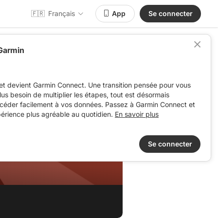
🇫🇷
Français
App
Se connecter
 Garmin
et devient Garmin Connect. Une transition pensée pour vous
 plus besoin de multiplier les étapes, tout est désormais
ccéder facilement à vos données. Passez à Garmin Connect et
périence plus agréable au quotidien.
En savoir plus
Se connecter