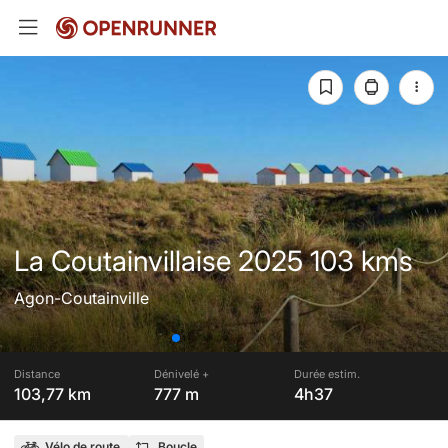
La Coutainvillaise 2025 103 kms
Agon-Coutainville
Distance
Dénivelé +
Durée estim.
103,77 km
777 m
4h37
Vélo de route
Boucle