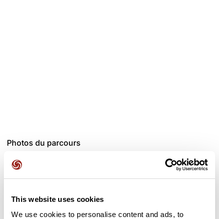
découvrir la pointe d'Agon.
On quitte alors la côte pour un parcours plus sportif, plus
valonné par Quetteville sur Sienne pour rejondre la voie
romaine qui conduit vers Coutances. La fin du parcours
redescend vers la Sienne et Agon ou il vous emmène vers
Photos du parcours
This website uses cookies
We use cookies to personalise content and ads, to