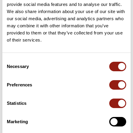
provide social media features and to analyse our traffic.
We also share information about your use of our site with
our social media, advertising and analytics partners who
may combine it with other information that you’ve
Avis des utilisateurs
provided to them or that they’ve collected from your use
of their services.
Soyez le premier à ajouter un avis !
Consent
Necessary
Selection
Ajouter un avis
Preferences
Résumé
Statistics
Découvrez ce parcours de vélo de 103,8 km à proximité de
Agon-Coutainville. Ce parcours emprunte 99,7 km de routes. Il
présente une ascension cumulée de plus de 770m. Prévoyez
Marketing
environ 4 heures et 37 minutes pour réaliser ce parcours.