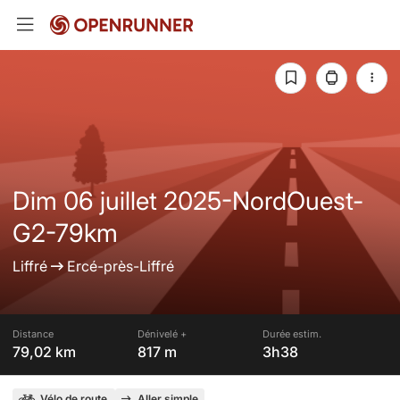
Dim 06 juillet 2025-NordOuest-
G2-79km
Liffré
Ercé-près-Liffré
Distance
Dénivelé +
Durée estim.
79,02 km
817 m
3h38
Vélo de route
Aller simple