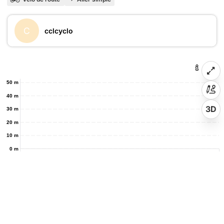
C
cclcyclo
50 m
40 m
3D
30 m
20 m
10 m
0 m