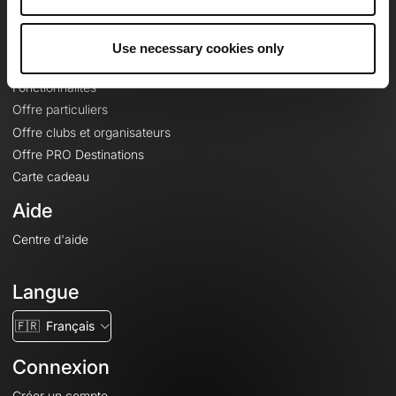
Le Mag'
Offres
Use necessary cookies only
Fonds de cartes topographiques
Fonctionnalités
Offre particuliers
Offre clubs et organisateurs
Offre PRO Destinations
Carte cadeau
Aide
Centre d'aide
Langue
🇫🇷
Français
Connexion
Créer un compte