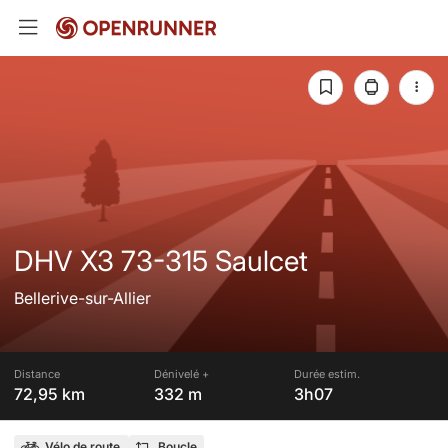
DHV X3 73-315 Saulcet
Bellerive-sur-Allier
Distance
Dénivelé +
Durée estim.
72,95 km
332 m
3h07
Vélo de route
Boucle