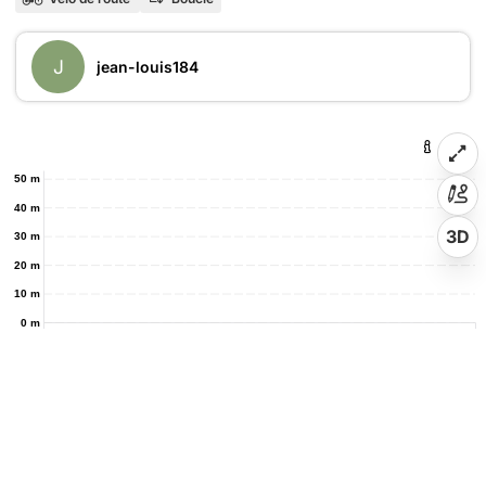
J
jean-louis184
50 m
40 m
3D
30 m
20 m
10 m
0 m