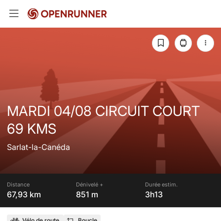
MARDI 04/08 CIRCUIT COURT
69 KMS
Sarlat-la-Canéda
Distance
Dénivelé +
Durée estim.
67,93 km
851 m
3h13
Vélo de route
Boucle