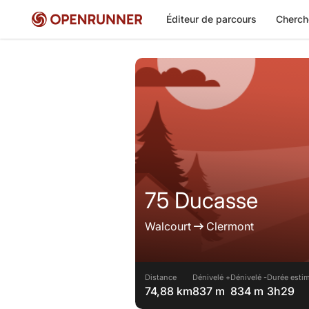
Éditeur de parcours
Cherch
75 Ducasse
Walcourt
Clermont
Distance
Dénivelé +
Dénivelé -
Durée estim
74,88 km
837 m
834 m
3h29