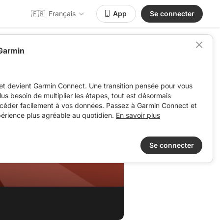
🇫🇷
Français
App
Se connecter
 Garmin
et devient Garmin Connect. Une transition pensée pour vous
 plus besoin de multiplier les étapes, tout est désormais
ccéder facilement à vos données. Passez à Garmin Connect et
périence plus agréable au quotidien.
En savoir plus
Se connecter