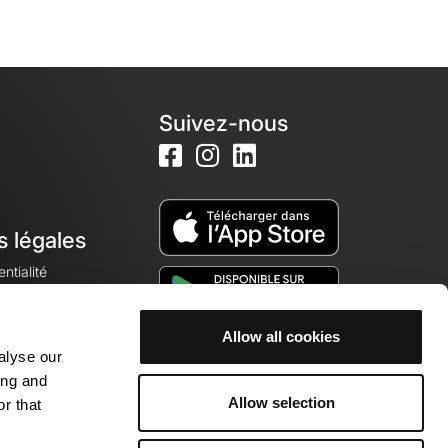
Suivez-nous
s légales
ntialité
Allow all cookies
alyse our
okies
ing and
Allow selection
r that