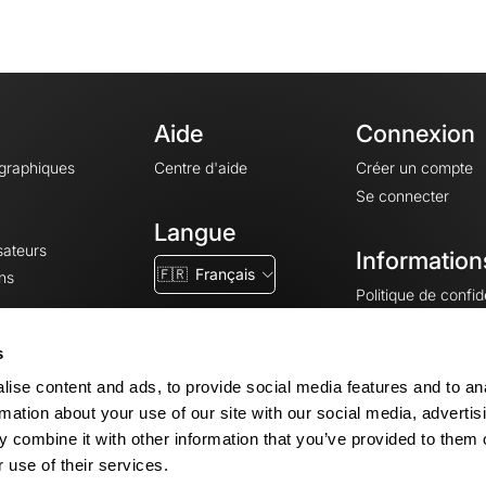
Aide
Connexion
ographiques
Centre d'aide
Créer un compte
Se connecter
Langue
sateurs
Information
🇫🇷
Français
ns
Politique de confide
CGV
CGU
s
Mentions légales
ise content and ads, to provide social media features and to an
Paramètres des co
rmation about your use of our site with our social media, advertis
 combine it with other information that you’ve provided to them o
 use of their services.