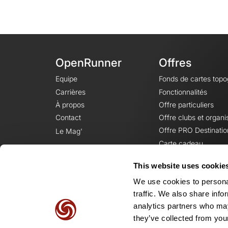
OpenRunner
Offres
Equipe
Fonds de cartes top
Carrières
Fonctionnalités
À propos
Offre particuliers
Contact
Offre clubs et organi
Offre PRO Destinatio
Le Mag'
Carte cadeau
This website uses cookie
We use cookies to personal
traffic. We also share info
analytics partners who may
they’ve collected from your