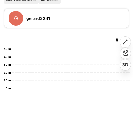
G
gerard2241
50 m
40 m
3D
30 m
20 m
10 m
0 m