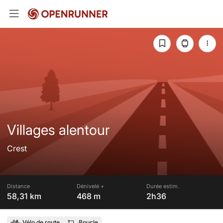
Villages alentour
Crest
Distance
Dénivelé +
Durée estim.
58,31 km
468 m
2h36
Vélo de route
Boucle