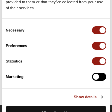
provided to them or that they’ve collected from your use
7 km
Col des Deux Serres
234 m
of their services.
Cols extraits du catalogue du Club des Cent Cols
Consent
Necessary
Selection
Résumé
Découvrez ce parcours de vélo de 58,3 km à proximité de
Crest. Il présente une ascension cumulée de plus de 460m.
Preferences
Prévoyez environ 2 heures et 36 minutes pour réaliser ce
parcours.
Statistics
Date de création du parcours: 21 juillet 2025 à 12:18:35.
Dernière modification de la fiche parcours: 21 juillet 2025 à 12:18:35.
Marketing
Identifiant du parcours: 21965221
Show details