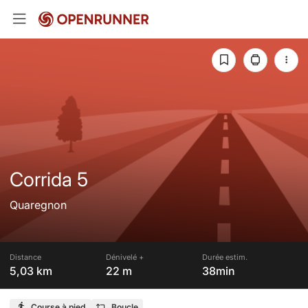
Corrida 5
Quaregnon
Distance
Dénivelé +
Durée estim.
5,03 km
22 m
38min
Course à pied
Boucle