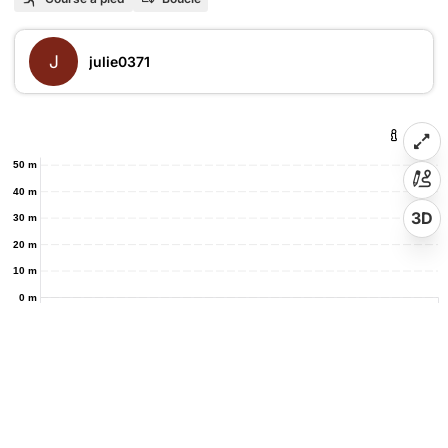
J
julie0371
50 m
40 m
3D
30 m
20 m
10 m
0 m