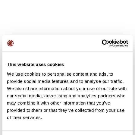
Avis des utilisateurs
This website uses cookies
Soyez le premier à ajouter un avis !
We use cookies to personalise content and ads, to
provide social media features and to analyse our traffic.
We also share information about your use of our site with
our social media, advertising and analytics partners who
Ajouter un avis
may combine it with other information that you’ve
provided to them or that they’ve collected from your use
of their services.
Résumé
Découvrez ce parcours de course à pied de 5 km à proximité