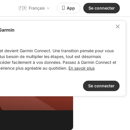
🇫🇷
Français
App
Se connecter
 Garmin
et devient Garmin Connect. Une transition pensée pour vous
 plus besoin de multiplier les étapes, tout est désormais
ccéder facilement à vos données. Passez à Garmin Connect et
périence plus agréable au quotidien.
En savoir plus
Se connecter