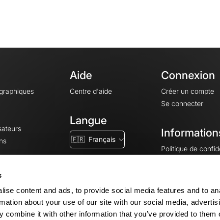
Aide
Connexion
ographiques
Centre d'aide
Créer un compte
Se connecter
Langue
sateurs
Information
🇫🇷
Français
ns
Politique de confide
CGV
CGU
s
Mentions légales
ise content and ads, to provide social media features and to an
Paramètres des co
rmation about your use of our site with our social media, advertis
 combine it with other information that you’ve provided to them o