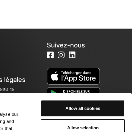
Suivez-nous
s légales
ntialité
Allow all cookies
alyse our
okies
ing and
Allow selection
r that