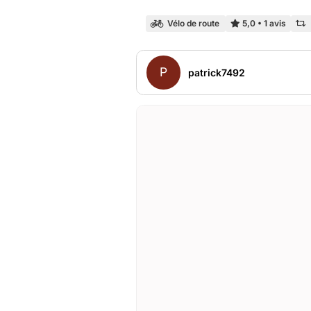
Vélo de route
5,0
•
1 avis
P
patrick7492