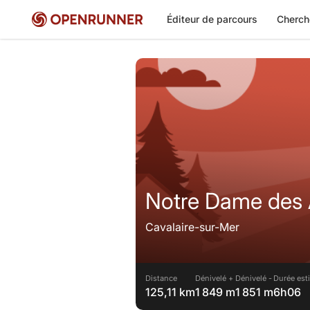
Éditeur de parcours
Cherch
Notre Dame des 
Cavalaire-sur-Mer
Distance
Dénivelé +
Dénivelé -
Durée est
125,11 km
1 849 m
1 851 m
6h06