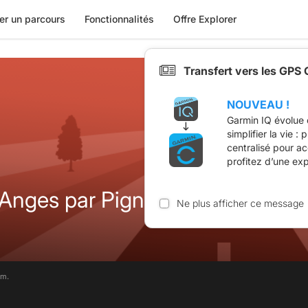
er un parcours
Fonctionnalités
Offre Explorer
Transfert vers les GPS
NOUVEAU !
Garmin IQ évolue 
simplifier la vie :
centralisé pour a
profitez d’une ex
Anges par Pignans
Ne plus afficher ce message
im.