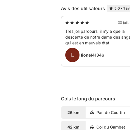
Avis des utilisateurs
5,0
•
1 av
30 juil
Très joli parcours, il n’y a que la
descente de notre dame des ang
qui est en mauvais état
L
lionel41346
Cols le long du parcours
26 km
Pas de Courtin
42 km
Col du Gambet