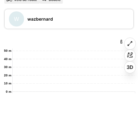
W
wazbernard
50 m
40 m
3D
30 m
20 m
10 m
0 m