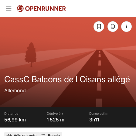
CassC Balcons de l Oisans allégé
Allemond
Distance
Dénivelé +
Durée estim.
56,99 km
1 525 m
3h11
Vélo de route
Boucle