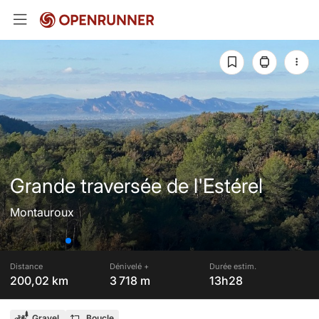
Grande traversée de l'Estérel
Montauroux
Distance
Dénivelé +
Durée estim.
200,02 km
3 718 m
13h28
Gravel
Boucle