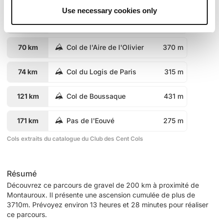
Use necessary cookies only
68 km
Col du Truc de Michel
390 m
70 km
Col de l'Aire de l'Olivier
370 m
74 km
Col du Logis de Paris
315 m
121 km
Col de Boussaque
431 m
171 km
Pas de l'Eouvé
275 m
Cols extraits du catalogue du Club des Cent Cols
Résumé
Découvrez ce parcours de gravel de 200 km à proximité de
Montauroux. Il présente une ascension cumulée de plus de
3710m. Prévoyez environ 13 heures et 28 minutes pour réaliser
ce parcours.