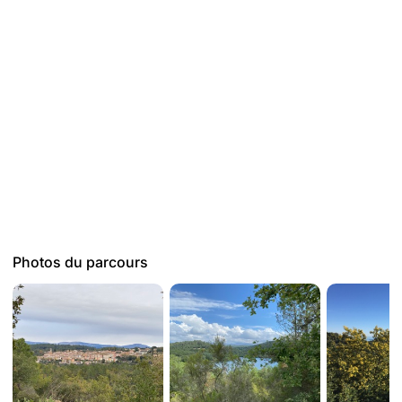
crêtes de Saint-Paul-en-Forêt et un tour complet du lac de
Saint-Cassien.
Alliant nature préservée, effort intense et découverte
patrimoniale, ce tracé est une véritable aventure d’ultra-
endurance, entre forêts profondes, cols escarpés et
villages provençaux chargés d’histoire.
Plus d'informations ici :
https://rideandsmile.cc/2025/09/grande-traversee-de-
Photos du parcours