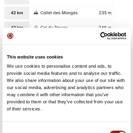
42 km
Collet des Monges
235 m
42 km
Col du Trayas
248 m
44 km
Col de la Cadière
241 m
This website uses cookies
46 km
Col Notre Dame
323 m
We use cookies to personalise content and ads, to
48 km
Col des Lentisques
263 m
provide social media features and to analyse our traffic.
We also share information about your use of our site with
49 km
Baisse des Sangliers
250 m
our social media, advertising and analytics partners who
may combine it with other information that you’ve
provided to them or that they’ve collected from your use
50 km
Col de l'Evêque
160 m
of their services.
50 km
Baisse des Crapauds
164 m
Consent
53 km
Baisse de l'Aire
85 m