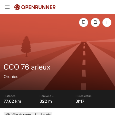
CCO 76 arleux
Orchies
Distance
Dénivelé +
Durée estim.
77,62 km
322 m
3h17
Vélo de route
Boucle