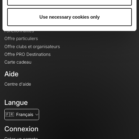
Le Mag'
Offres
Use necessary cookies only
Fonds de cartes topographiques
Fonctionnalités
Offre particuliers
Offre clubs et organisateurs
Offre PRO Destinations
Carte cadeau
Aide
Centre d'aide
Langue
🇫🇷
Français
Connexion
Créer un compte