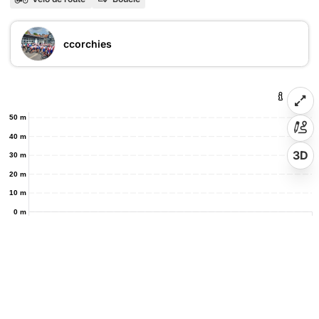
ccorchies
50 m
40 m
3D
30 m
20 m
10 m
0 m