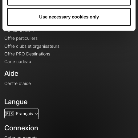
Le Mag'
Offres
Use necessary cookies only
Fonds de cartes topographiques
Fonctionnalités
Offre particuliers
Offre clubs et organisateurs
Offre PRO Destinations
Carte cadeau
Aide
Centre d'aide
Langue
🇫🇷
Français
Connexion
Créer un compte