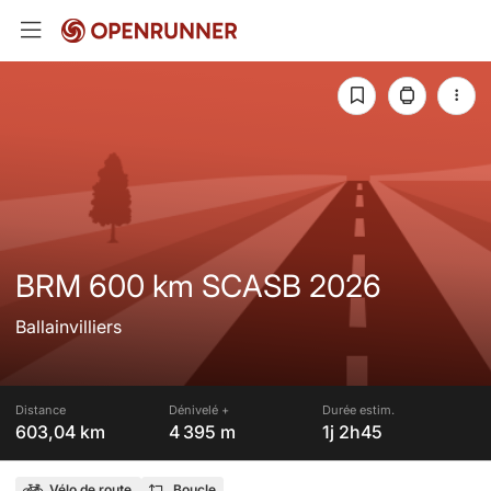
BRM 600 km SCASB 2026
Ballainvilliers
Distance
Dénivelé +
Durée estim.
603,04 km
4 395 m
1j 2h45
Vélo de route
Boucle