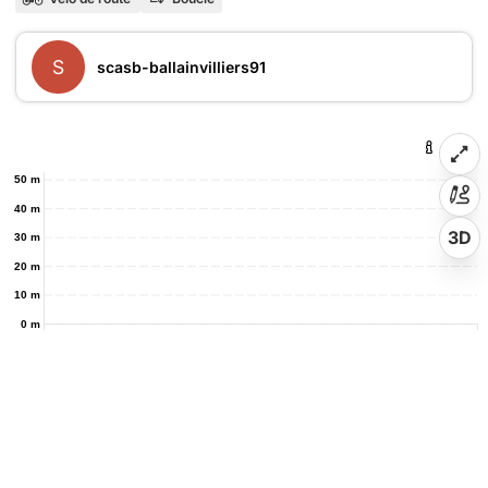
S
scasb-ballainvilliers91
50 m
40 m
3D
30 m
20 m
10 m
0 m