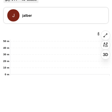
J
jalber
50 m
40 m
3D
30 m
20 m
10 m
0 m