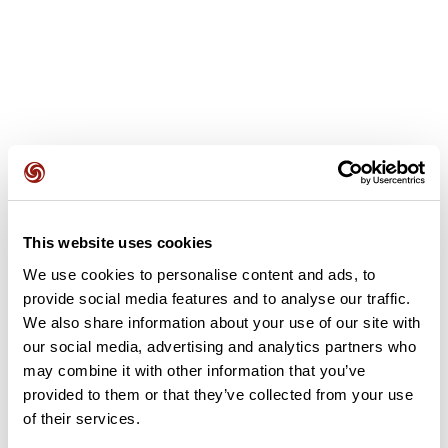
Avis des utilisateurs
Soyez le premier à ajouter un avis !
This website uses cookies
We use cookies to personalise content and ads, to
provide social media features and to analyse our traffic.
We also share information about your use of our site with
Ajouter un avis
our social media, advertising and analytics partners who
may combine it with other information that you’ve
provided to them or that they’ve collected from your use
Résumé
of their services.
Découvrez ce parcours de VTT de 55,1 km à proximité de