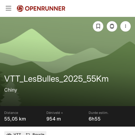
VTT_LesBulles_2025_55Km
Chiny
Distance
Dénivelé +
Durée estim.
55,05 km
954 m
6h55
VTT
Boucle