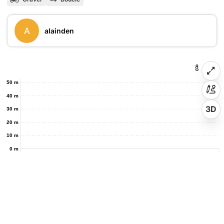
A
alainden
50 m
40 m
3D
30 m
20 m
10 m
0 m