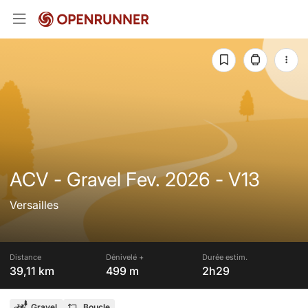
ACV - Gravel Fev. 2026 - V13
Versailles
Distance
Dénivelé +
Durée estim.
39,11 km
499 m
2h29
Gravel
Boucle