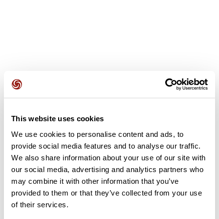
Avis des utilisateurs
Soyez le premier à ajouter un avis !
This website uses cookies
We use cookies to personalise content and ads, to
provide social media features and to analyse our traffic.
We also share information about your use of our site with
Ajouter un avis
our social media, advertising and analytics partners who
may combine it with other information that you’ve
provided to them or that they’ve collected from your use
Résumé
of their services.
Découvrez ce parcours de gravel de 39,1 km à proximité de