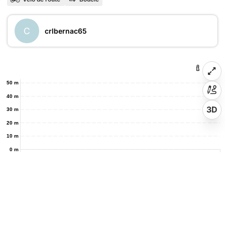
C
crlbernac65
50 m
40 m
3D
30 m
20 m
10 m
0 m