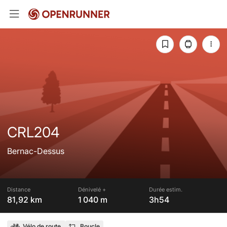
CRL204
Bernac-Dessus
Distance
Dénivelé +
Durée estim.
81,92 km
1 040 m
3h54
Vélo de route
Boucle