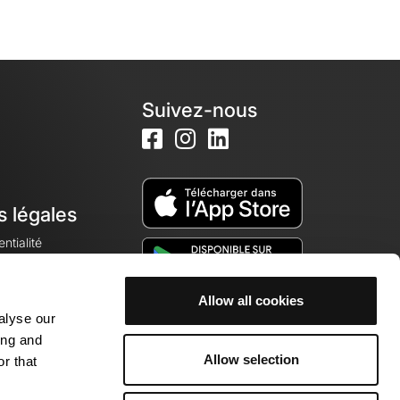
Suivez-nous
s légales
ntialité
Allow all cookies
alyse our
okies
ing and
Allow selection
r that