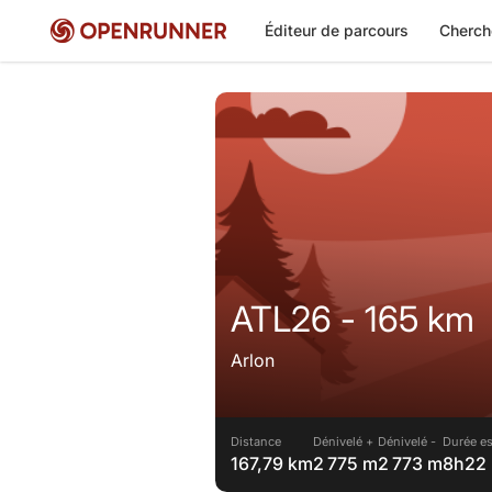
Éditeur de parcours
Cherch
ATL26 - 165 km
Arlon
Distance
Dénivelé +
Dénivelé -
Durée es
167,79 km
2 775 m
2 773 m
8h22