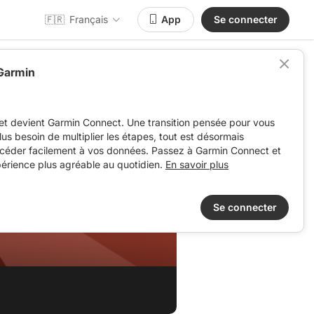
🇫🇷
Français
App
Se connecter
 Garmin
et devient Garmin Connect. Une transition pensée pour vous
 plus besoin de multiplier les étapes, tout est désormais
ccéder facilement à vos données. Passez à Garmin Connect et
périence plus agréable au quotidien.
En savoir plus
Se connecter