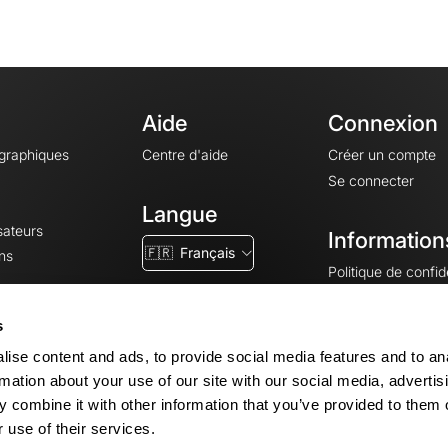
Aide
Connexion
ographiques
Centre d'aide
Créer un compte
Se connecter
Langue
sateurs
Information
🇫🇷
Français
ns
Politique de confide
CGV
CGU
s
Mentions légales
ise content and ads, to provide social media features and to an
Paramètres des co
rmation about your use of our site with our social media, advertis
 combine it with other information that you’ve provided to them o
 use of their services.