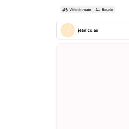
Vélo de route
Boucle
J
jeanicolas