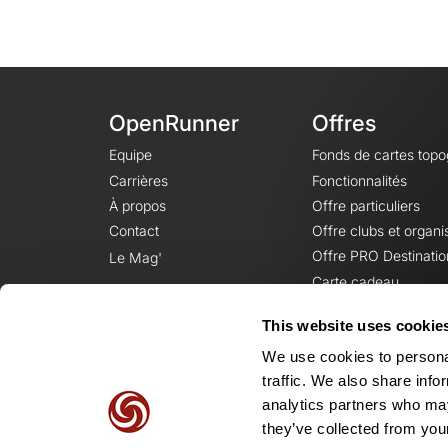
OpenRunner
Offres
Equipe
Fonds de cartes top
Carrières
Fonctionnalités
À propos
Offre particuliers
Contact
Offre clubs et organi
Offre PRO Destinatio
Le Mag'
Carte cadeau
This website uses cookie
We use cookies to personal
traffic. We also share info
analytics partners who may
they’ve collected from your