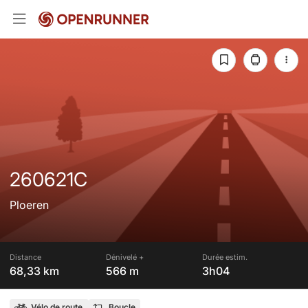
260621C
Ploeren
Distance
Dénivelé +
Durée estim.
68,33 km
566 m
3h04
Vélo de route
Boucle