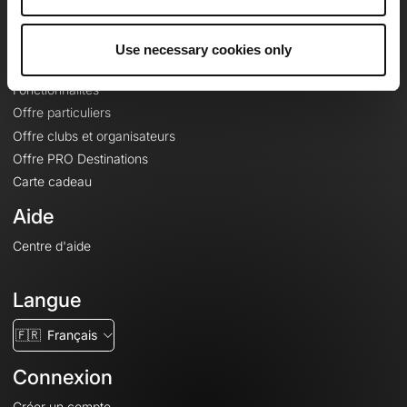
Le Mag'
Offres
Use necessary cookies only
Fonds de cartes topographiques
Fonctionnalités
Offre particuliers
Offre clubs et organisateurs
Offre PRO Destinations
Carte cadeau
Aide
Centre d'aide
Langue
🇫🇷
Français
Connexion
Créer un compte