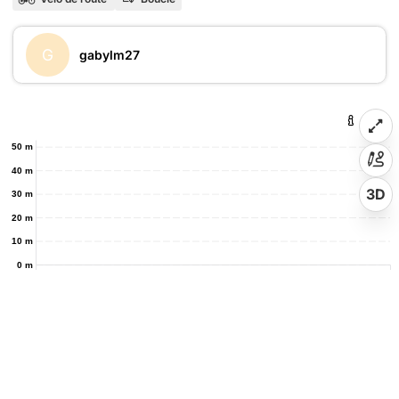
G
gabylm27
50 m
40 m
3D
30 m
20 m
10 m
0 m