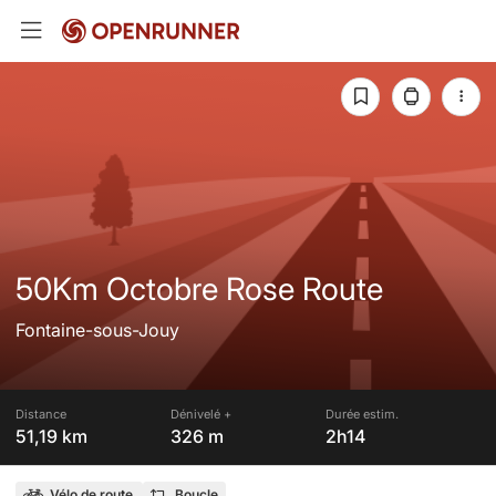
50Km Octobre Rose Route
Fontaine-sous-Jouy
Distance
Dénivelé +
Durée estim.
51,19 km
326 m
2h14
Vélo de route
Boucle