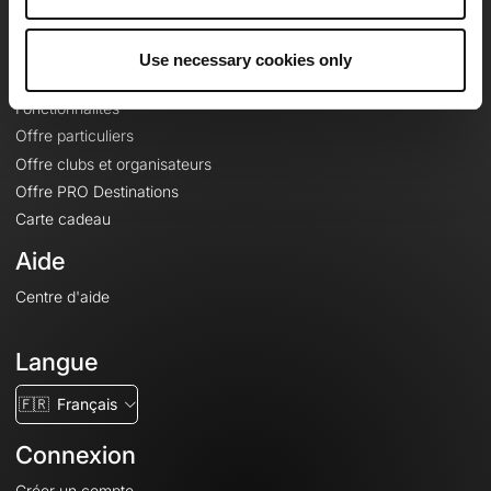
Le Mag'
Offres
Use necessary cookies only
Fonds de cartes topographiques
Fonctionnalités
Offre particuliers
Offre clubs et organisateurs
Offre PRO Destinations
Carte cadeau
Aide
Centre d'aide
Langue
🇫🇷
Français
Connexion
Créer un compte