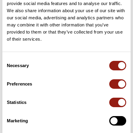
provide social media features and to analyse our traffic.
3 km
Pas des Econdus
1 546 m
We also share information about your use of our site with
our social media, advertising and analytics partners who
26 km
Col de la Berche
1 260 m
may combine it with other information that you’ve
provided to them or that they’ve collected from your use
28 km
Pas des Bouches
1 301 m
of their services.
38 km
Col d'Herbouilly
1 370 m
Consent
Necessary
45 km
Pas de la Sambue
1 445 m
Selection
Cols extraits du catalogue du Club des Cent Cols
Preferences
Résumé
Statistics
Découvrez ce parcours de ski nordique de 52,6 km qui débute
à Saint-Agnan-en-Vercors et se termine à Villard-de-Lans. Ce
parcours emprunte 25,5 km de pistes forestières et 16 km de
Marketing
routes. Il présente une ascension cumulée de plus de 1030m.