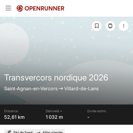
Transvercors nordique 2026
Saint-Agnan-en-Vercors
Villard-de-Lans
Distance
Dénivelé +
Durée estim.
52,61 km
1 032 m
-
Ski de fond
Aller simple