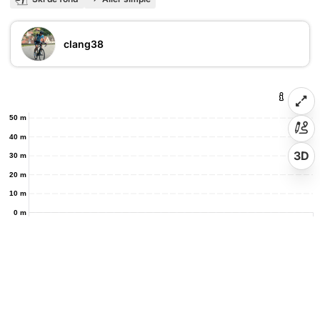
clang38
50 m
40 m
3D
30 m
20 m
10 m
0 m