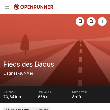
Pieds des Baous
Cagnes-sur-Mer
Distance
Dénivelé +
Durée estim.
70,34 km
856 m
3h19
Vélo de route
Boucle