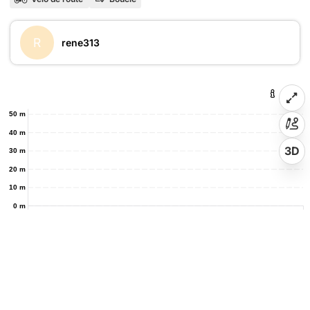
R
rene313
50 m
40 m
3D
30 m
20 m
10 m
0 m