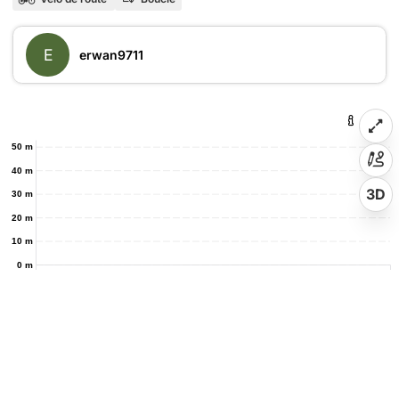
E
erwan9711
50 m
40 m
3D
30 m
20 m
10 m
0 m