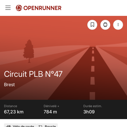
Circuit PLB N°47
Brest
Distance
Dénivelé +
Durée estim.
67,23 km
784 m
3h09
Vélo de route
Boucle