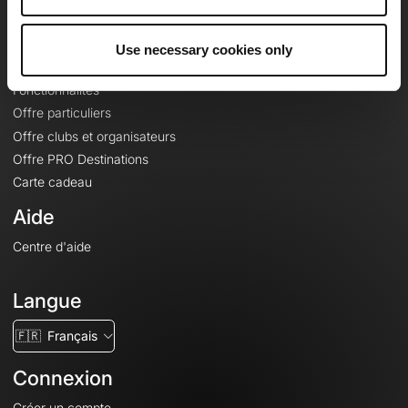
Le Mag'
Offres
Use necessary cookies only
Fonds de cartes topographiques
Fonctionnalités
Offre particuliers
Offre clubs et organisateurs
Offre PRO Destinations
Carte cadeau
Aide
Centre d'aide
Langue
🇫🇷
Français
Connexion
Créer un compte