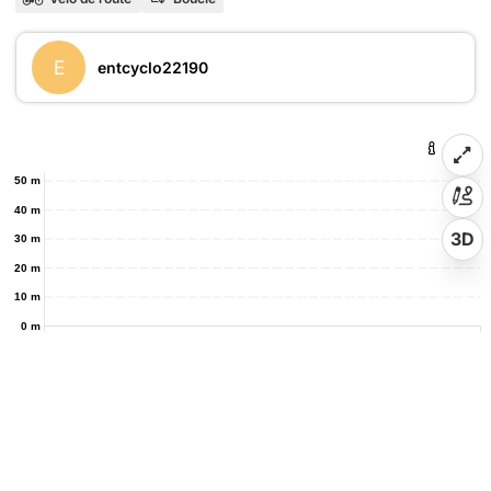
E
entcyclo22190
50 m
40 m
3D
30 m
20 m
10 m
0 m