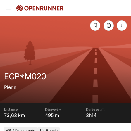
ECP*M020
Plérin
Distance
Dénivelé +
Durée estim.
73,63 km
495 m
3h14
Vélo de route
Boucle