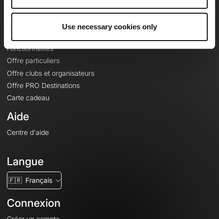
Le Mag'
Offres
Use necessary cookies only
Fonds de cartes topographiques
Fonctionnalités
Offre particuliers
Offre clubs et organisateurs
Offre PRO Destinations
Carte cadeau
Aide
Centre d'aide
Langue
🇫🇷
Français
Connexion
Créer un compte