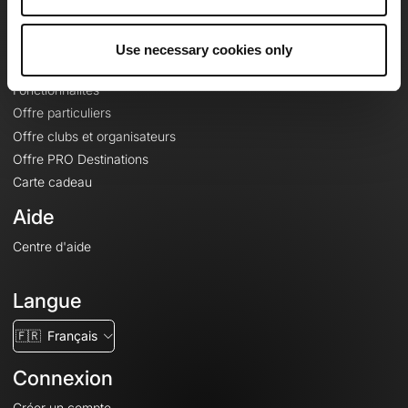
Le Mag'
Offres
Use necessary cookies only
Fonds de cartes topographiques
Fonctionnalités
Offre particuliers
Offre clubs et organisateurs
Offre PRO Destinations
Carte cadeau
Aide
Centre d'aide
Langue
🇫🇷
Français
Connexion
Créer un compte