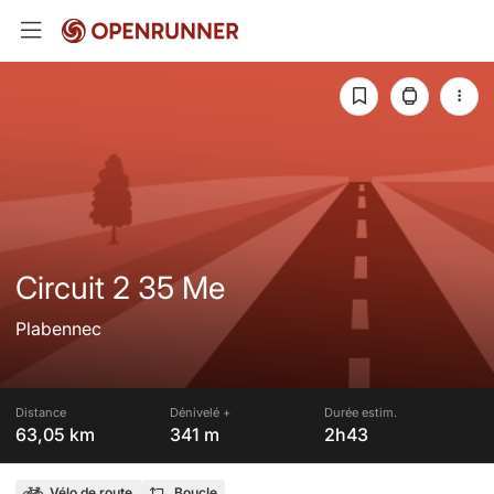
Circuit 2 35 Me
Plabennec
Distance
Dénivelé +
Durée estim.
63,05 km
341 m
2h43
Vélo de route
Boucle