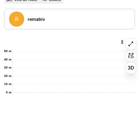
R
remabiv
50 m
40 m
3D
30 m
20 m
10 m
0 m