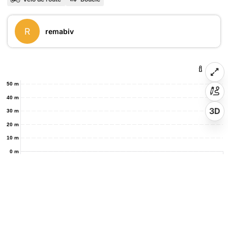
R
remabiv
50 m
40 m
3D
30 m
20 m
10 m
0 m