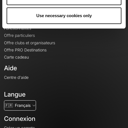
Le Mag'
Offres
Use necessary cookies only
Fonds de cartes topographiques
Fonctionnalités
Offre particuliers
Offre clubs et organisateurs
Offre PRO Destinations
Carte cadeau
Aide
Centre d'aide
Langue
🇫🇷
Français
Connexion
Créer un compte