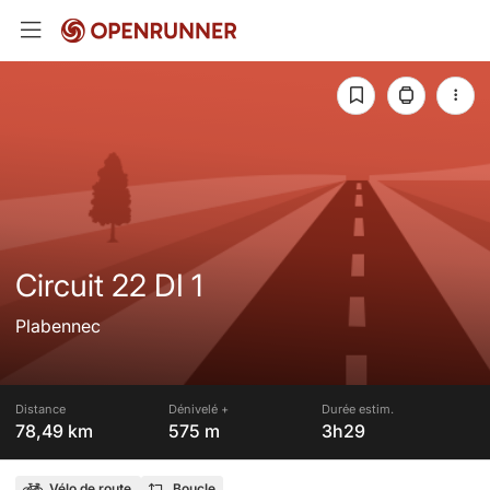
Circuit 22 DI 1
Plabennec
Distance
Dénivelé +
Durée estim.
78,49 km
575 m
3h29
Vélo de route
Boucle